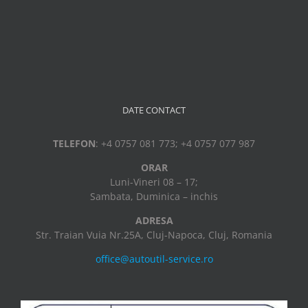
DATE CONTACT
TELEFON
: +4 0757 081 773; +4 0757 077 987
ORAR
Luni-Vineri 08 – 17;
Sambata, Duminica – inchis
ADRESA
Str. Traian Vuia Nr.25A, Cluj-Napoca, Cluj, Romania
office@autoutil-service.ro